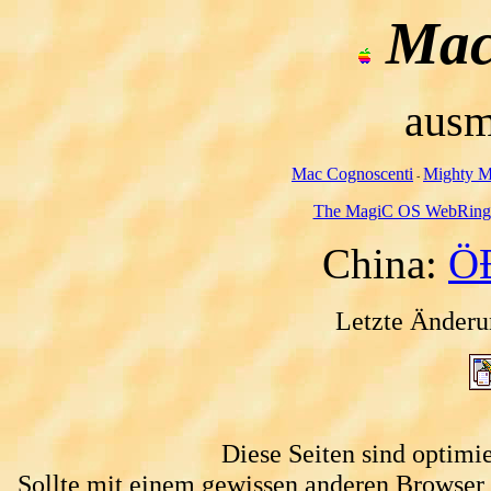
Mac
aus
Mac Cognoscenti
Mighty 
-
The MagiC OS WebRing
China:
Ö
Letzte Änderu
Diese Seiten sind optimie
Sollte mit einem gewissen anderen Browser 