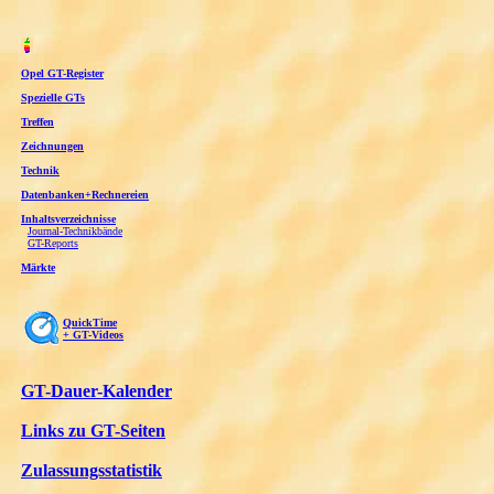
Opel GT-Register
Spezielle GTs
Treffen
Zeichnungen
Technik
Datenbanken+Rechnereien
Inhaltsverzeichnisse
Journal-Technikbände
GT-Reports
Märkte
QuickTime
+ GT-Videos
GT-Dauer-Kalender
Links zu GT-Seiten
Zulassungsstatistik